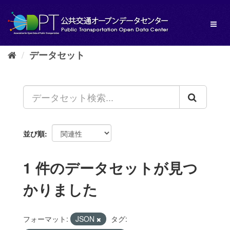
ス
キ
Toggl
ッ
naviga
プ
し
データセット
て
内
容
へ
並び順
1 件のデータセットが見つ
かりました
フォーマット:
JSON
タグ: