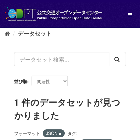
ス
キ
Toggl
ッ
naviga
プ
し
データセット
て
内
容
へ
並び順
1 件のデータセットが見つ
かりました
フォーマット:
JSON
タグ: