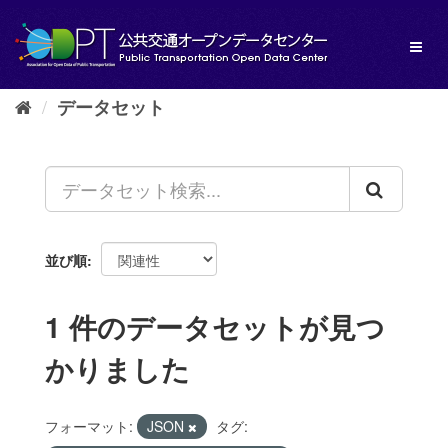
ス
キ
Toggl
ッ
naviga
プ
し
データセット
て
内
容
へ
並び順
1 件のデータセットが見つ
かりました
フォーマット:
JSON
タグ: