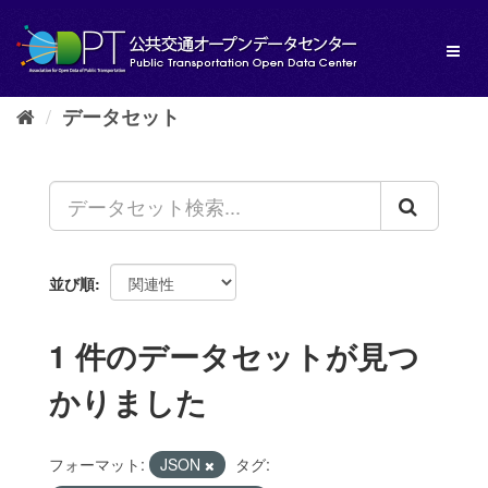
ス
キ
Toggl
ッ
naviga
プ
し
データセット
て
内
容
へ
並び順
1 件のデータセットが見つ
かりました
フォーマット:
JSON
タグ: