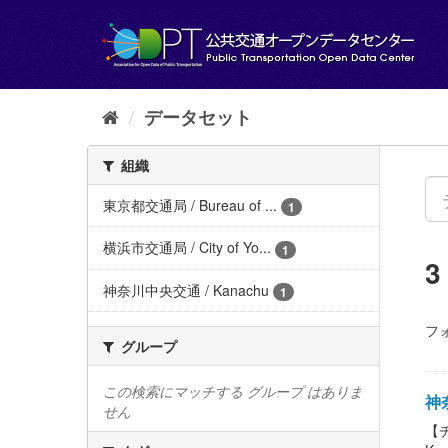
ス
キ
ッ
プ
し
て
データセット
内
容
組織
へ
東京都交通局 / Bureau of ...
1
横浜市交通局 / City of Yo...
1
神奈川中央交通 / Kanachu
1
フ
グループ
この検索にマッチする グループ はありま
神奈
せん
【チ