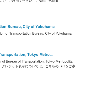
利用ください。 / Read "Public
n Bureau, City of Yokohama
nsportation Bureau, City of Yokohama
sportation, Tokyo Metro...
 of Transportation, Tokyo Metropolitan
います。クレジット表示については、こちらのFAQをご参