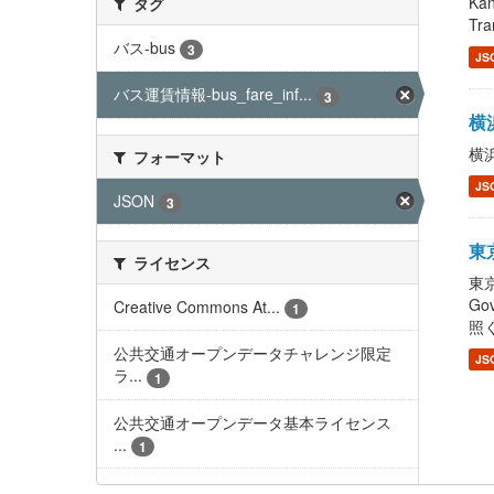
Ka
タグ
Tra
バス-bus
3
JS
バス運賃情報-bus_fare_inf...
3
横浜
横浜
フォーマット
JS
JSON
3
東京
ライセンス
東京
G
Creative Commons At...
1
照く
公共交通オープンデータチャレンジ限定
JS
ラ...
1
公共交通オープンデータ基本ライセンス
...
1