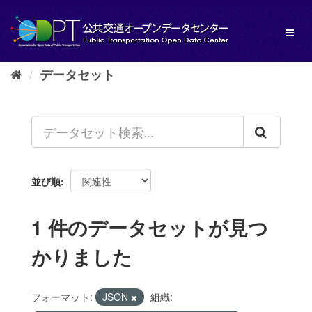
ス
キ
Toggl
ッ
naviga
プ
し
データセット
て
内
容
へ
並び順
1 件のデータセットが見つ
かりました
フォーマット:
JSON
組織: