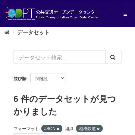
ス
キ
Toggl
ッ
naviga
プ
し
データセット
て
内
容
へ
並び順
6 件のデータセットが見つ
かりました
フォーマット:
JSON
組織:
相模鉄道