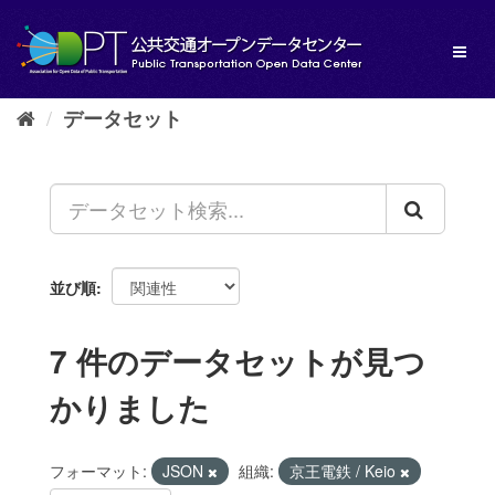
ス
キ
Toggl
ッ
naviga
プ
し
データセット
て
内
容
へ
並び順
7 件のデータセットが見つ
かりました
フォーマット:
JSON
組織:
京王電鉄 / Keio