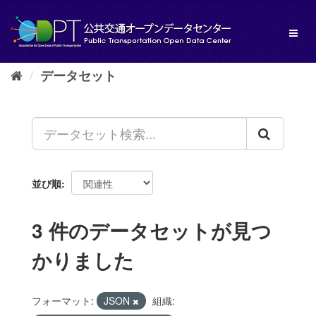
ス
キ
Toggl
ッ
naviga
プ
し
データセット
て
内
容
へ
並び順
3 件のデータセットが見つ
かりました
フォーマット:
JSON
組織: