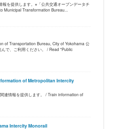
連情報を提供します。※「公共交通オープンデータチ
cipal Transformation Bureau...
sportation Bureau, City of Yokohama 公
用ください。 / Read "Public
 of Metropolitan Intercity
します。 / Train information of
Intercity Monorail