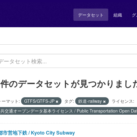
データセット
組織
グ
6 件のデータセットが見つかりまし
ォーマット:
GTFS/GTFS-JP
タグ:
鉄道-railway
ライセンス:
共交通オープンデータ基本ライセンス / Public Transportation Open Data 
市営地下鉄 / Kyoto City Subway