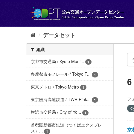
ス
キ
ッ
プ
し
て
データセット
内
容
組織
へ
京都市交通局 / Kyoto Muni...
1
多摩都市モノレール / Tokyo T...
1
東京メトロ / Tokyo Metro
1
フ
東京臨海高速鉄道 / TWR Rink...
1
公
横浜市交通局 / City of Yo...
1
首都圏新都市鉄道（つくばエクスプレ
京都
ス）...
1