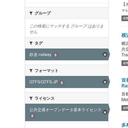
【
ャレ
グループ
GT
この検索にマッチする グループ はありま
せん
横浜
タグ
横浜
共
鉄道-railway
Tra
6
GT
フォーマット
首都
GTFS/GTFS-JP
6
Ra
首都
ライセンス
Met
GT
公共交通オープンデータ基本ライセンス ...
6
多摩