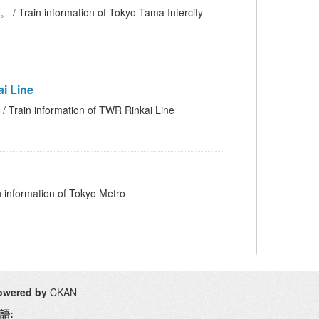
rmation of Tokyo Tama Intercity
 Line
rmation of TWR Rinkai Line
tion of Tokyo Metro
owered by
CKAN
語