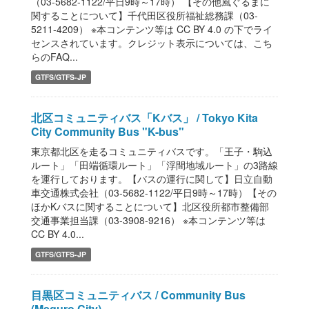
（03-5682-1122/平日9時～17時） 【その他風ぐるまに
関することについて】千代田区役所福祉総務課（03-
5211-4209） ※本コンテンツ等は CC BY 4.0 の下でライ
センスされています。クレジット表示については、こち
らのFAQ...
GTFS/GTFS-JP
北区コミュニティバス「Kバス」 / Tokyo Kita
City Community Bus "K-bus"
東京都北区を走るコミュニティバスです。「王子・駒込
ルート」「田端循環ルート」「浮間地域ルート」の3路線
を運行しております。【バスの運行に関して】日立自動
車交通株式会社（03-5682-1122/平日9時～17時）【その
ほかKバスに関することについて】北区役所都市整備部
交通事業担当課（03-3908-9216） ※本コンテンツ等は
CC BY 4.0...
GTFS/GTFS-JP
目黒区コミュニティバス / Community Bus
(Meguro City)