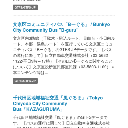
GTFS/GTFS-JP
文京区コミュニティバス「Bーぐる」 / Bunkyo
City Community Bus ”B-guru”
文京区内3路線（千駄木・駒込ルート、目白台・小日向ル
ート、本郷・湯島ルート）を運行している文京区コミュ
ニティバス「Bーぐる」のGTFS-JPデータです。【バス
の運行に際して】日立自動車交通株式会社（03-5682-
1122/平日9時～17時）【そのほかBーぐるに関すること
について】文京区役所区民部区民課（03-5803-1169） ※
本コンテンツ等は...
GTFS/GTFS-JP
千代田区地域福祉交通「風ぐるま」 / Tokyo
Chiyoda City Community
Bus「KAZAGURUMA」
千代田区地域福祉交通「風ぐるま」のGTFSデータで
す。 【バスの運行に関して】日立自動車交通株式会社