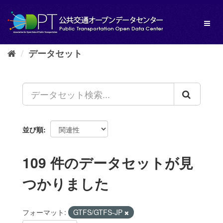
ス
キ
Toggl
ッ
naviga
プ
し
データセット
て
内
容
へ
並び順
109 件のデータセットが見
つかりました
フォーマット:
GTFS/GTFS-JP