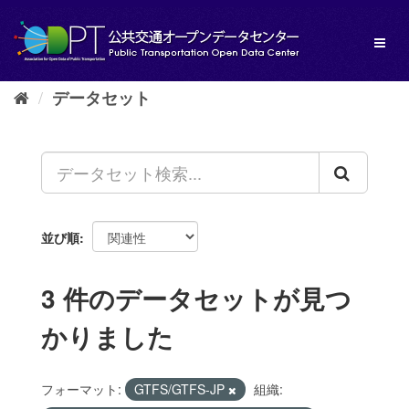
ス
キ
Toggl
ッ
naviga
プ
し
データセット
て
内
容
へ
並び順
3 件のデータセットが見つ
かりました
フォーマット:
GTFS/GTFS-JP
組織: