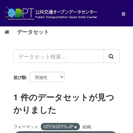
ス
キ
Toggl
ッ
naviga
プ
し
データセット
て
内
容
へ
並び順
1 件のデータセットが見つ
かりました
フォーマット:
GTFS/GTFS-JP
組織: