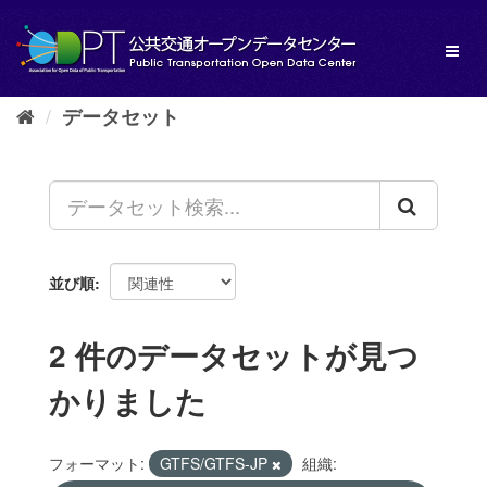
ス
キ
Toggl
ッ
naviga
プ
し
データセット
て
内
容
へ
並び順
2 件のデータセットが見つ
かりました
フォーマット:
GTFS/GTFS-JP
組織: