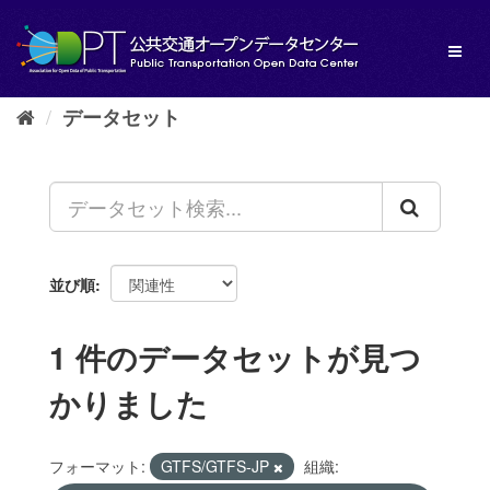
ス
キ
Toggl
ッ
naviga
プ
し
データセット
て
内
容
へ
並び順
1 件のデータセットが見つ
かりました
フォーマット:
GTFS/GTFS-JP
組織: