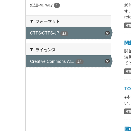
鉄道-railway
杉
1
す。
refe
フォーマット
GT
GTFS/GTFS-JP
43
関
ライセンス
関
渋
Creative Commons At...
43
ては
GT
TO
※
い。 
GT
国