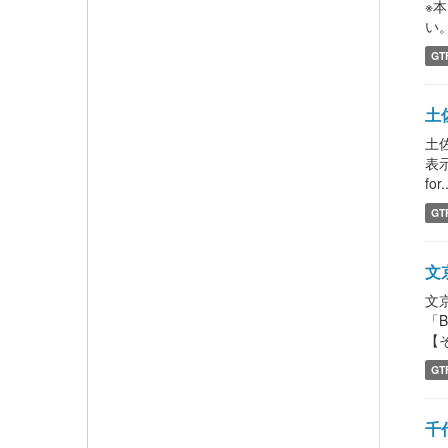
※
い。 
GT
土
土
表示
for.
GT
文京
文
「
【
GT
千代