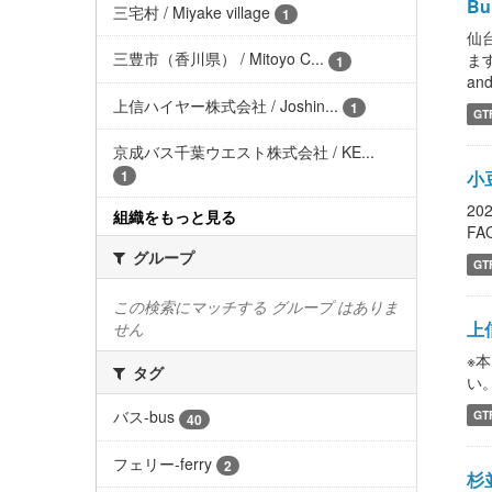
Bur
三宅村 / Miyake village
1
仙
三豊市（香川県） / Mitoyo C...
ま
1
and
上信ハイヤー株式会社 / Joshin...
1
GT
京成バス千葉ウエスト株式会社 / KE...
小
1
2
組織をもっと見る
FAQ
グループ
GT
この検索にマッチする グループ はありま
上
せん
※
タグ
い。 
バス-bus
GT
40
フェリー-ferry
2
杉並