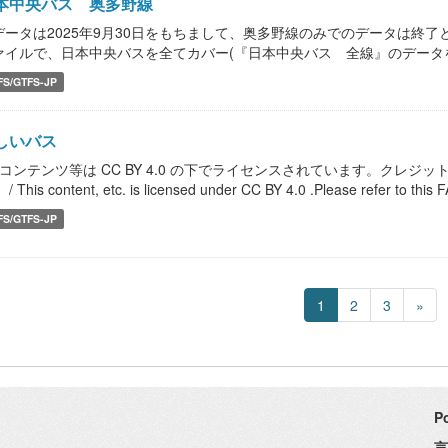
本中央バス 奥多野線
データは2025年9月30日をもちまして、奥多野線のみでのデータは終了とな
ァイルで、日本中央バスを全てカバー(『日本中央バス 全線』のデータを
FS/GTFS-JP
しいバス
本コンテンツ等は CC BY 4.0 の下でライセンスされています。クレジ
/ This content, etc. is licensed under CC BY 4.0 .Please refer to this FA
FS/GTFS-JP
1
2
3
»
P
言