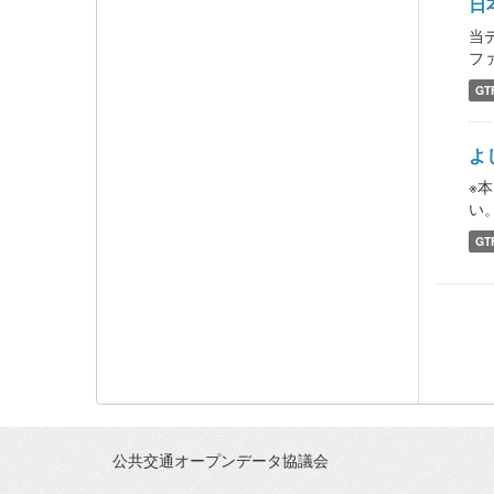
日
当
フ
GT
よ
※
い。 
GT
公共交通オープンデータ協議会