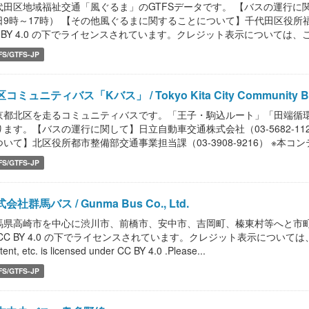
代田区地域福祉交通「風ぐるま」のGTFSデータです。 【バスの運行に関して
日9時～17時） 【その他風ぐるまに関することについて】千代田区役所福祉総
C BY 4.0 の下でライセンスされています。クレジット表示については、こち
FS/GTFS-JP
コミュニティバス「Kバス」 / Tokyo Kita City Community Bu
京都北区を走るコミュニティバスです。「王子・駒込ルート」「田端循
ります。【バスの運行に関して】日立自動車交通株式会社（03-5682-11
いて】北区役所都市整備部交通事業担当課（03-3908-9216） ※本コンテンツ等
FS/GTFS-JP
会社群馬バス / Gunma Bus Co., Ltd.
馬県高崎市を中心に渋川市、前橋市、安中市、吉岡町、榛東村等へと市町
CC BY 4.0 の下でライセンスされています。クレジット表示については、こ
tent, etc. is licensed under CC BY 4.0 .Please...
FS/GTFS-JP