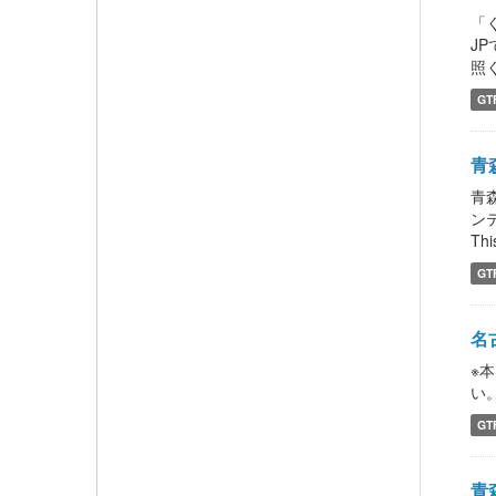
「
J
照くだ
GT
青森
青森
ン
This
GT
名
※
い。 
GT
青森