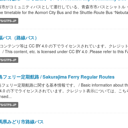
森市がコミュニティバスとして運行している、青森市市バスとシャトル・ルー
the timetable for the Aomori City Bus and the Shuttle-Route Bus “Nebuta
FS/GTFS-JP
福バス（路線バス）
本コンテンツ等は CC BY 4.0 の下でライセンスされています。クレジ
/ This content, etc. is licensed under CC BY 4.0 .Please refer to this FA
FS/GTFS-JP
フェリー定期航路 / Sakurajima Ferry Regular Routes
フェリー定期航路に関する基本情報です。 / Basic information about the S
 4.0 の下でライセンスされています。クレジット表示については、こちらのFAQ をご
ensed...
FS/GTFS-JP
馬県みどり市路線バス