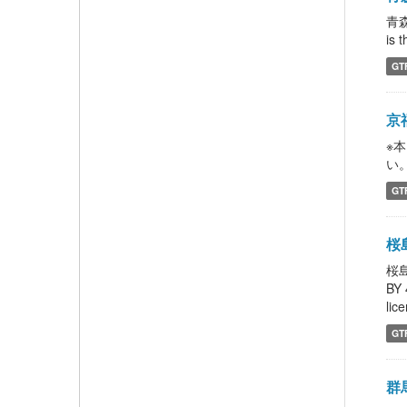
青
is 
GT
京
※
い。 
GT
桜島
桜島
BY
lic
GT
群