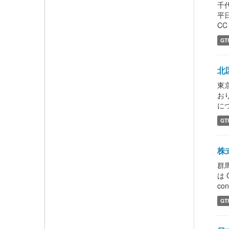
千
平
C
GT
北区
東
お
につ
GT
株式
群
は 
con
GT