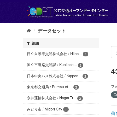
ス
キ
ッ
プ
し
て
データセット
内
容
組織
へ
日立自動車交通株式会社 / Hitac...
3
国立市道路交通課 / Kunitach...
2
日本中央バス株式会社 / Nippon...
2
フ
東京都交通局 / Bureau of ...
2
C
永井運輸株式会社 / Nagai Tr...
2
みどり市 / Midori City
1
仙台