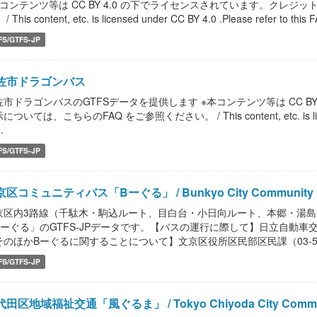
本コンテンツ等は CC BY 4.0 の下でライセンスされています。クレジ
/ This content, etc. is licensed under CC BY 4.0 .Please refer to this FA
FS/GTFS-JP
佐市ドラゴンバス
佐市ドラゴンバスのGTFSデータを提供します ※本コンテンツ等は CC B
については、こちらのFAQ をご参照ください。 / This content, etc. is licensed 
..
FS/GTFS-JP
区コミュニティバス「Bーぐる」 / Bunkyo City Community Bu
京区内3路線（千駄木・駒込ルート、目白台・小日向ルート、本郷・湯
Bーぐる」のGTFS-JPデータです。【バスの運行に際して】日立自動車交通株式
そのほかBーぐるに関することについて】文京区役所区民部区民課（03-5803
FS/GTFS-JP
田区地域福祉交通「風ぐるま」 / Tokyo Chiyoda City Comm