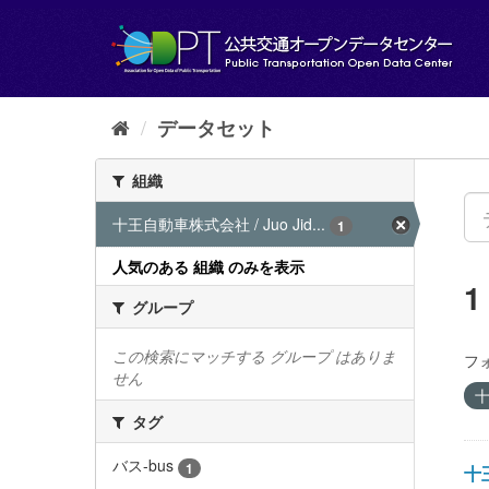
ス
キ
ッ
プ
し
て
データセット
内
容
組織
へ
十王自動車株式会社 / Juo Jid...
1
人気のある 組織 のみを表示
グループ
この検索にマッチする グループ はありま
フ
せん
十
タグ
バス-bus
1
十王