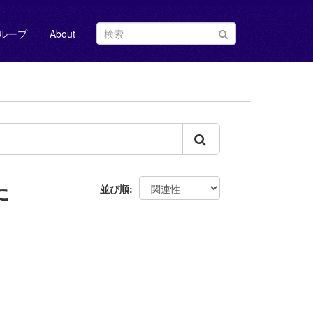
ループ
About
た
並び順