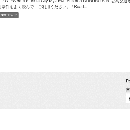
 / GTFS data of Akita City My-Town Bus and GURUR
条件をよく読んで、ご利用ください。 / Read...
FS/GTFS-JP
P
言