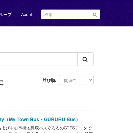
ループ
About
た
並び順
My-Town Bus・GURURU Bus）
よび中心市街地循環バスぐるるのGTFSデータで