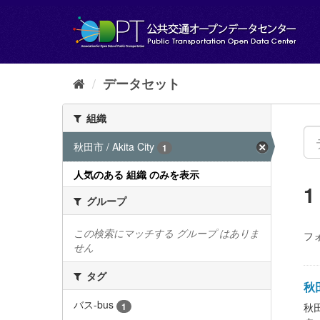
ス
キ
ッ
プ
し
て
データセット
内
容
組織
へ
秋田市 / Akita City
1
人気のある 組織 のみを表示
グループ
この検索にマッチする グループ はありま
フ
せん
タグ
秋
バス-bus
1
秋