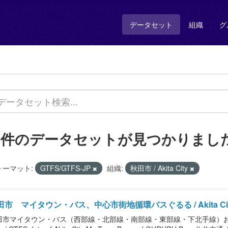
データセット
組織
グ
1 件のデータセットが見つかりまし
ォーマット:
GTFS/GTFS-JP
組織:
秋田市 / Akita City
田市 マイタウン・バス、中心市街地循環バスぐるる / Akita City（
田市マイタウン・バス（西部線・北部線・南部線・東部線・下北手線）お