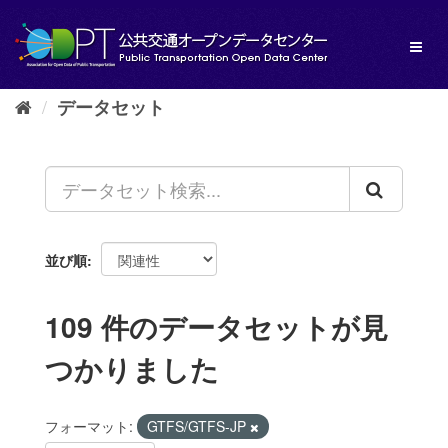
ス
キ
Toggl
ッ
naviga
プ
し
データセット
て
内
容
へ
並び順
109 件のデータセットが見
つかりました
フォーマット:
GTFS/GTFS-JP