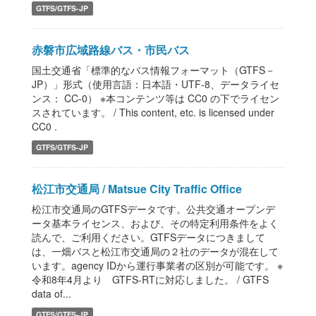
GTFS/GTFS-JP
赤磐市広域路線バス・市民バス
国土交通省「標準的なバス情報フォーマット（GTFS－
JP）」形式（使用言語：日本語・UTF-8、データライセ
ンス： CC-0） ※本コンテンツ等は CC0 の下でライセン
スされています。 / This content, etc. is licensed under
CC0 .
GTFS/GTFS-JP
松江市交通局 / Matsue City Traffic Office
松江市交通局のGTFSデータです。公共交通オープンデ
ータ基本ライセンス、および、その特定利用条件をよく
読んで、ご利用ください。GTFSデータにつきまして
は、一畑バスと松江市交通局の２社のデータが混在して
います。agency IDから運行事業者の区別が可能です。 ※
令和8年4月より GTFS-RTに対応しました。 / GTFS
data of...
GTFS/GTFS-JP