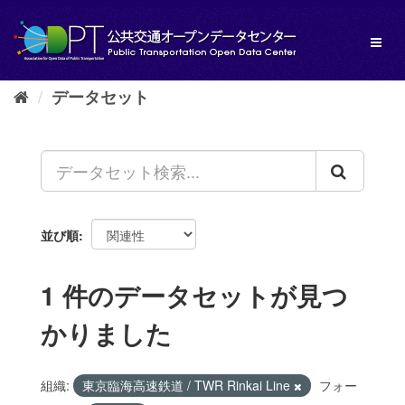
ス
キ
Toggl
ッ
naviga
プ
し
データセット
て
内
容
へ
並び順
1 件のデータセットが見つ
かりました
組織:
東京臨海高速鉄道 / TWR Rinkai Line
フォー