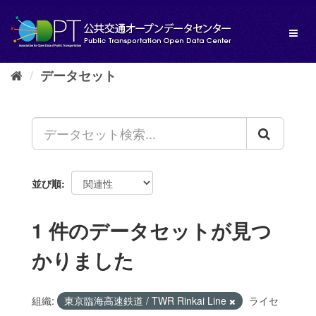
ス
キ
Toggl
ッ
naviga
プ
し
データセット
て
内
容
へ
並び順
1 件のデータセットが見つ
かりました
組織:
東京臨海高速鉄道 / TWR Rinkai Line
ライセ