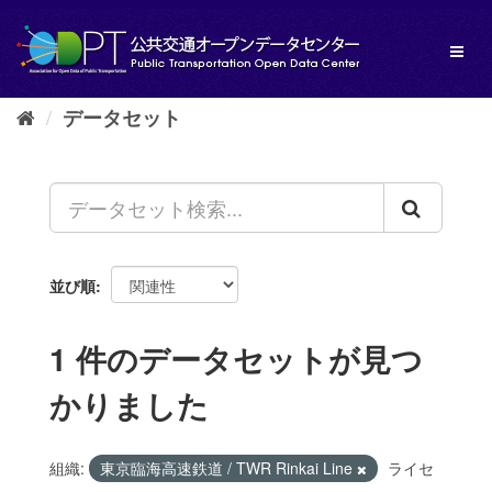
ス
キ
Toggl
ッ
naviga
プ
し
データセット
て
内
容
へ
並び順
1 件のデータセットが見つ
かりました
組織:
東京臨海高速鉄道 / TWR Rinkai Line
ライセ