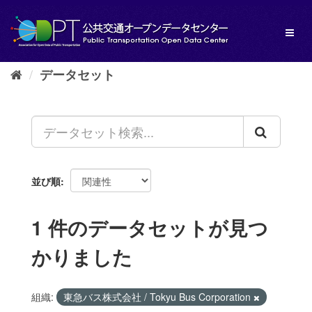
ス
キ
Toggl
ッ
naviga
プ
し
データセット
て
内
容
へ
並び順
1 件のデータセットが見つ
かりました
組織:
東急バス株式会社 / Tokyu Bus Corporation