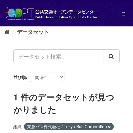
ス
キ
Toggl
ッ
naviga
プ
し
データセット
て
内
容
へ
並び順
1 件のデータセットが見つ
かりました
組織:
東急バス株式会社 / Tokyu Bus Corporation