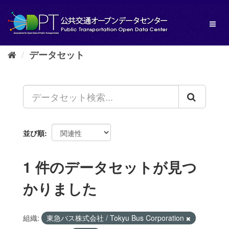
ス
キ
Toggl
ッ
naviga
プ
し
データセット
て
内
容
へ
並び順
1 件のデータセットが見つ
かりました
組織:
東急バス株式会社 / Tokyu Bus Corporation