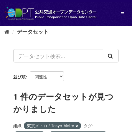
ス
キ
Toggl
ッ
naviga
プ
し
データセット
て
内
容
へ
並び順
1 件のデータセットが見つ
かりました
組織:
東京メトロ / Tokyo Metro
タグ: