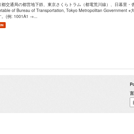
京都交通局の都営地下鉄、東京さくらトラム（都電荒川線）、日暮里・舎人ライ
metable of Bureau of Transportation, Tokyo Metropolita
。(例: 1001A1 →...
ON
P
言