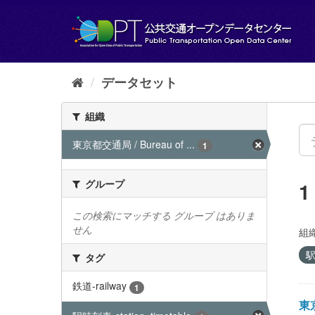
ス
キ
ッ
プ
し
て
データセット
内
容
組織
へ
東京都交通局 / Bureau of ...
1
グループ
この検索にマッチする グループ はありま
せん
組織
駅
タグ
鉄道-railway
1
東京