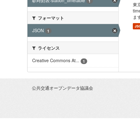
駅時刻表-station_timetable
1
東
ti
ます
フォーマット
JS
JSON
1
ライセンス
Creative Commons At...
1
公共交通オープンデータ協議会