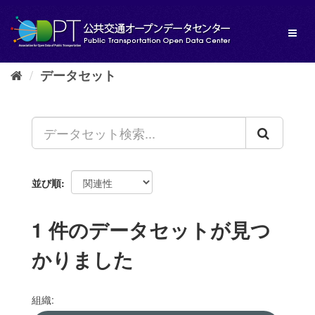
ス
キ
Toggl
ッ
naviga
プ
し
データセット
て
内
容
へ
並び順
1 件のデータセットが見つ
かりました
組織: