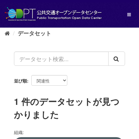
ス
キ
Toggl
ッ
naviga
プ
し
データセット
て
内
容
へ
並び順
1 件のデータセットが見つ
かりました
組織: