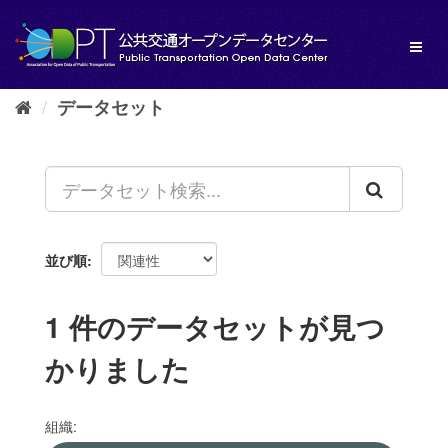
ス
キ
Toggl
ッ
naviga
プ
し
データセット
て
内
容
へ
並び順
1 件のデータセットが見つ
かりました
組織: