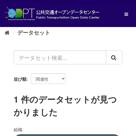
ス
キ
Toggl
ッ
naviga
プ
し
データセット
て
内
容
へ
並び順
1 件のデータセットが見つ
かりました
組織: