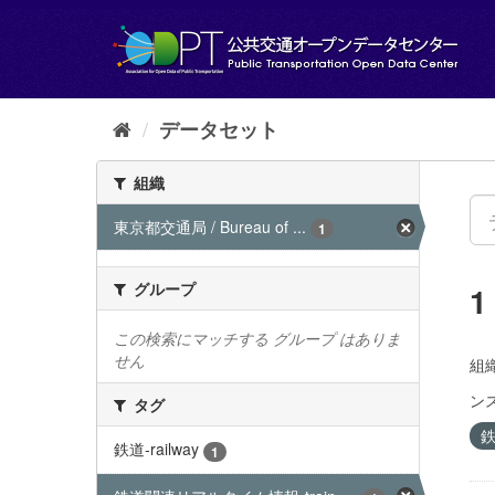
ス
キ
ッ
プ
し
て
データセット
内
容
組織
へ
東京都交通局 / Bureau of ...
1
グループ
この検索にマッチする グループ はありま
せん
組織
ンス
タグ
鉄
鉄道-railway
1