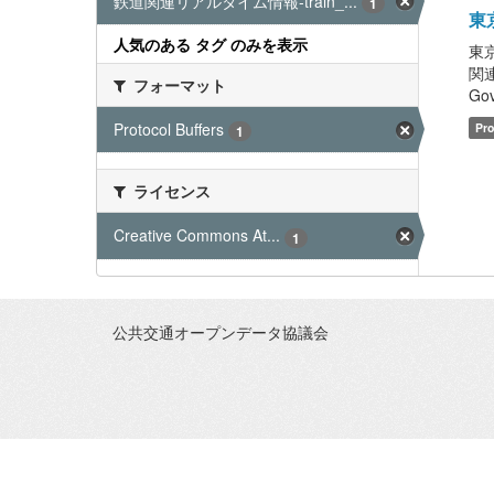
鉄道関連リアルタイム情報-train_...
1
東京
人気のある タグ のみを表示
東
関連リ
フォーマット
Go
Protocol Buffers
Pro
1
ライセンス
Creative Commons At...
1
公共交通オープンデータ協議会