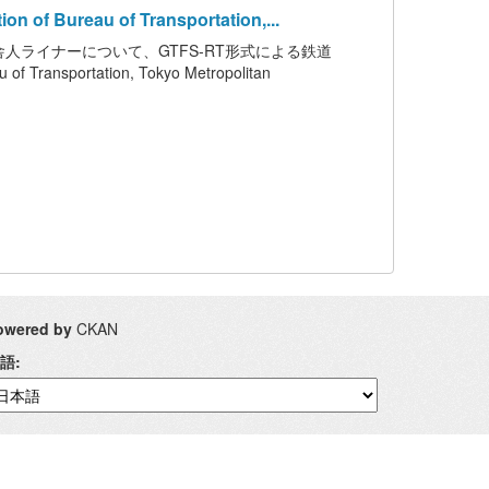
 Bureau of Transportation,...
ライナーについて、GTFS-RT形式による鉄道
ransportation, Tokyo Metropolitan
owered by
CKAN
語