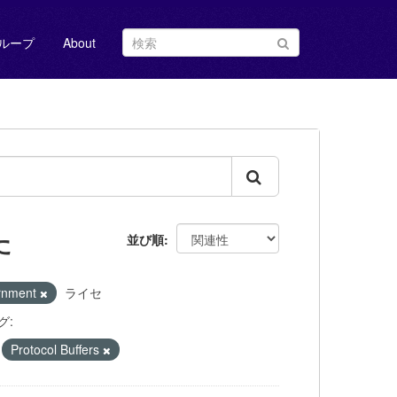
ループ
About
た
並び順
ernment
ライセ
グ:
Protocol Buffers