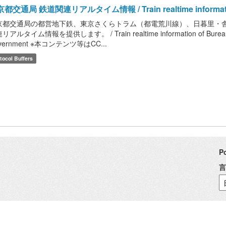
都交通局 鉄道関連リアルタイム情報 / Train realtime information of
京都交通局の都営地下鉄、東京さくらトラム（都電荒川線）、日暮里・舎人
アルタイム情報を提供します。 / Train realtime information of Bureau of T
vernment ※本コンテンツ等はCC...
tocol Buffers
P
言