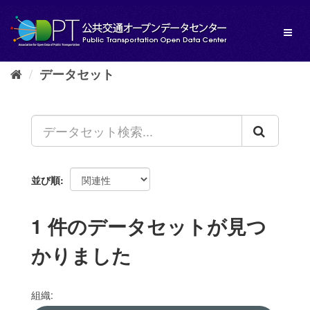
ス
キ
Toggl
ッ
naviga
プ
し
データセット
て
内
容
へ
並び順
1 件のデータセットが見つ
かりました
組織: