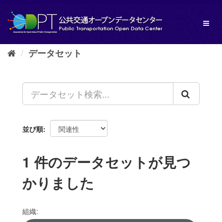
ス
キ
Toggl
ッ
naviga
プ
し
データセット
て
内
容
へ
並び順
1 件のデータセットが見つ
かりました
組織: