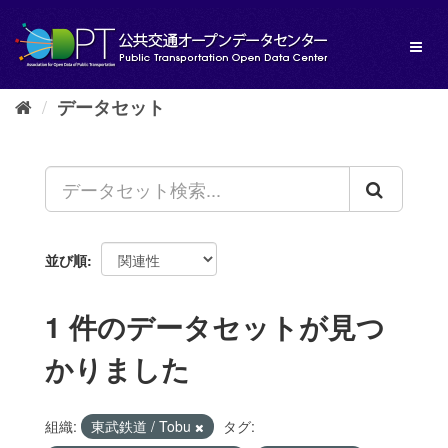
ス
キ
Toggl
ッ
naviga
プ
し
データセット
て
内
容
へ
並び順
1 件のデータセットが見つ
かりました
組織:
東武鉄道 / Tobu
タグ: