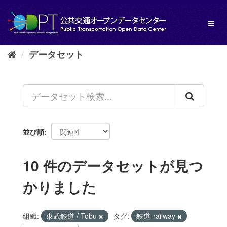
ス
キ
Toggl
ッ
naviga
プ
し
データセット
て
内
容
へ
並び順
10 件のデータセットが見つ
かりました
組織:
東武鉄道 / Tobu
タグ:
鉄道-railway