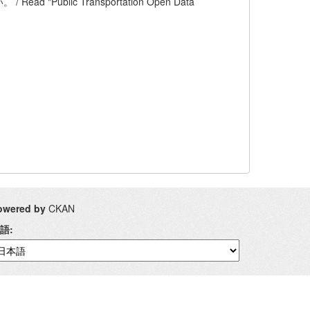
blic Transportation Open Data
owered by
CKAN
語