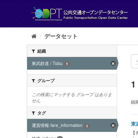
ス
キ
ッ
プ
し
て
データセット
内
容
組織
へ
東武鉄道 / Tobu
1
グループ
この検索にマッチする グループ はありま
せん
組織
タグ
東武
運賃情報-fare_information
1
【チ