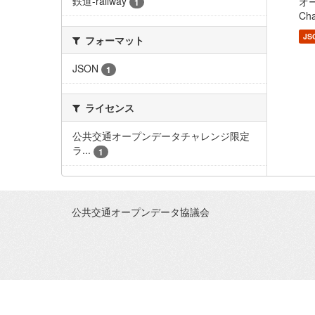
鉄道-railway
オー
1
Cha
JS
フォーマット
JSON
1
ライセンス
公共交通オープンデータチャレンジ限定
ラ...
1
公共交通オープンデータ協議会