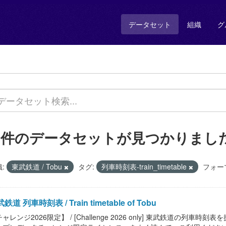
データセット
組織
グ
1 件のデータセットが見つかりまし
:
東武鉄道 / Tobu
タグ:
列車時刻表-train_timetable
フォー
鉄道 列車時刻表 / Train timetable of Tobu
ャレンジ2026限定】 / [Challenge 2026 only] 東武鉄道の列車時刻表を提供し