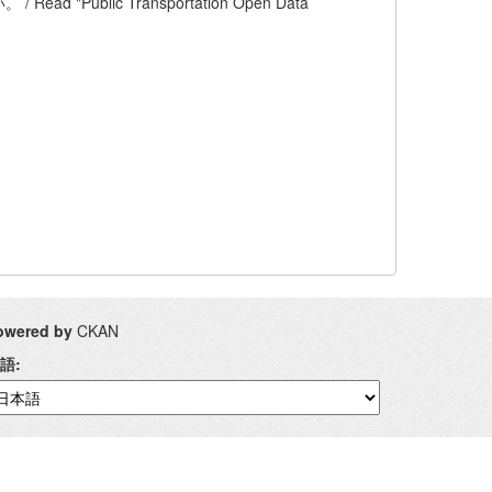
blic Transportation Open Data
owered by
CKAN
語