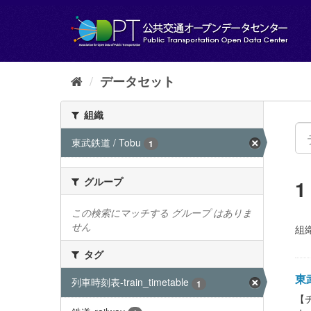
ス
キ
ッ
プ
し
て
データセット
内
容
組織
へ
東武鉄道 / Tobu
1
グループ
この検索にマッチする グループ はありま
せん
組織
タグ
東武
列車時刻表-train_timetable
1
【チ