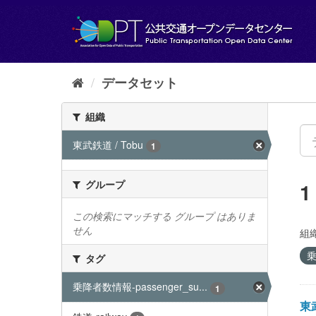
ス
キ
ッ
プ
し
て
データセット
内
容
組織
へ
東武鉄道 / Tobu
1
グループ
この検索にマッチする グループ はありま
せん
組織
乗
タグ
乗降者数情報-passenger_su...
1
東武