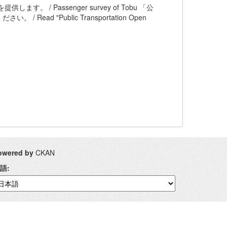
します。 / Passenger survey of Tobu 「公
 "Public Transportation Open
owered by
CKAN
語