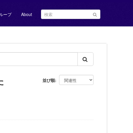
ループ
About
た
並び順