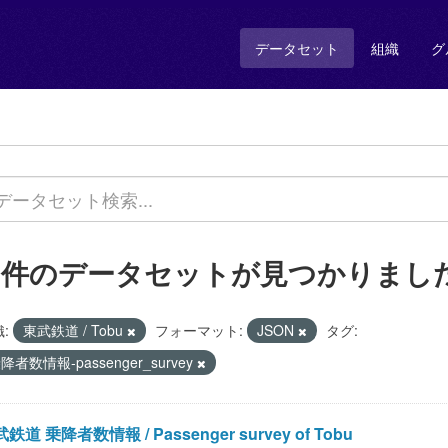
データセット
組織
グ
1 件のデータセットが見つかりまし
:
東武鉄道 / Tobu
フォーマット:
JSON
タグ:
降者数情報-passenger_survey
鉄道 乗降者数情報 / Passenger survey of Tobu