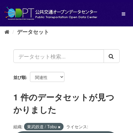
ス
キ
Toggl
ッ
naviga
プ
し
データセット
て
内
容
へ
並び順
1 件のデータセットが見つ
かりました
組織:
東武鉄道 / Tobu
ライセンス: