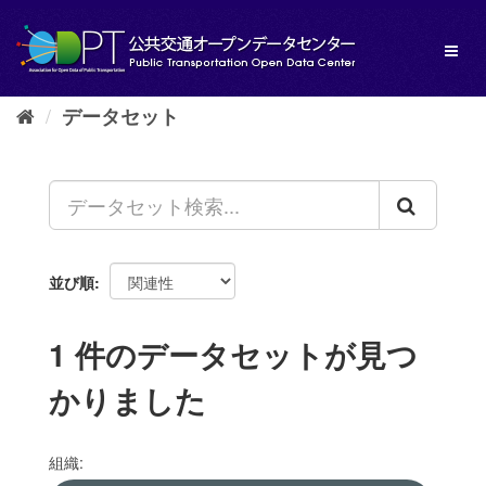
ス
キ
Toggl
ッ
naviga
プ
し
データセット
て
内
容
へ
並び順
1 件のデータセットが見つ
かりました
組織: