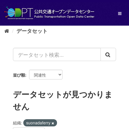
ス
キ
Toggl
ッ
naviga
プ
し
データセット
て
内
容
へ
並び順
データセットが見つかりま
せん
組織:
suonadaferry