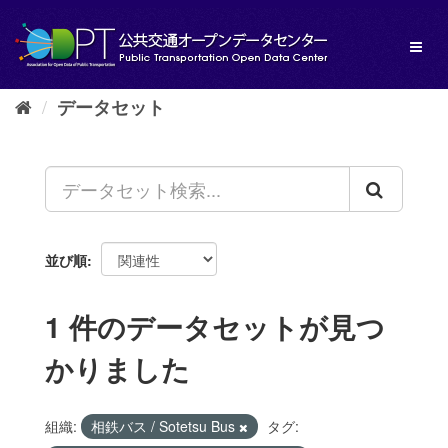
ス
キ
Toggl
ッ
naviga
プ
し
データセット
て
内
容
へ
並び順
1 件のデータセットが見つ
かりました
組織:
相鉄バス / Sotetsu Bus
タグ: