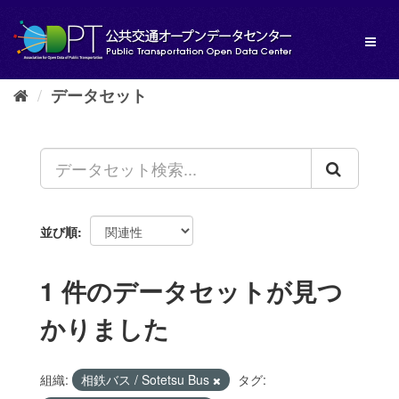
ス
キ
Toggl
ッ
naviga
プ
し
データセット
て
内
容
へ
並び順
1 件のデータセットが見つ
かりました
組織:
相鉄バス / Sotetsu Bus
タグ: