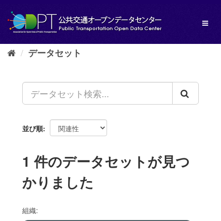
ス
キ
Toggl
ッ
naviga
プ
し
データセット
て
内
容
へ
並び順
1 件のデータセットが見つ
かりました
組織: