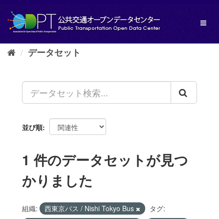
ス
キ
Toggl
ッ
naviga
プ
し
データセット
て
内
容
へ
並び順
1 件のデータセットが見つ
かりました
組織:
西東京バス / Nishi Tokyo Bus
タグ: