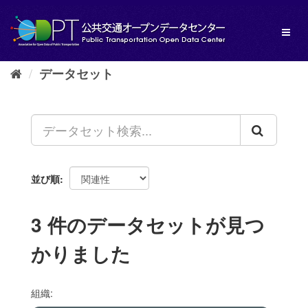
ス
キ
Toggl
ッ
naviga
プ
し
データセット
て
内
容
へ
並び順
3 件のデータセットが見つ
かりました
組織: