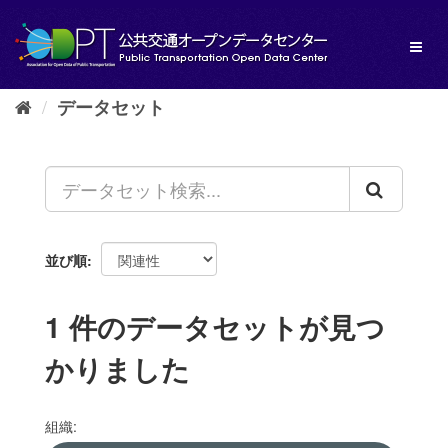
ス
キ
Toggl
ッ
naviga
プ
し
データセット
て
内
容
へ
並び順
1 件のデータセットが見つ
かりました
組織: