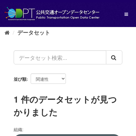
ス
キ
Toggl
ッ
naviga
プ
し
データセット
て
内
容
へ
並び順
1 件のデータセットが見つ
かりました
組織: