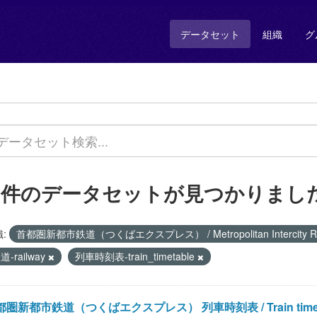
データセット
組織
グ
1 件のデータセットが見つかりまし
:
首都圏新都市鉄道（つくばエクスプレス） / Metropolitan Intercity Ra
道-railway
列車時刻表-train_timetable
圏新都市鉄道（つくばエクスプレス） 列車時刻表 / Train timetable of 