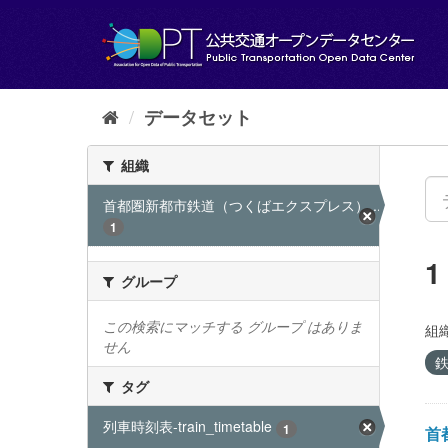
ス
キ
ッ
プ
し
て
データセット
内
容
組織
へ
首都圏新都市鉄道（つくばエクスプレス）...
1
グループ
この検索にマッチする グループ はありま
組織
せん
鉄
タグ
列車時刻表-train_timetable
1
首都