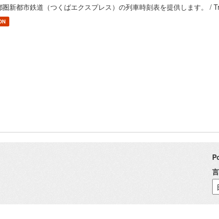
圏新都市鉄道（つくばエクスプレス）の列車時刻表を提供します。 / Train timetable o
ON
P
言