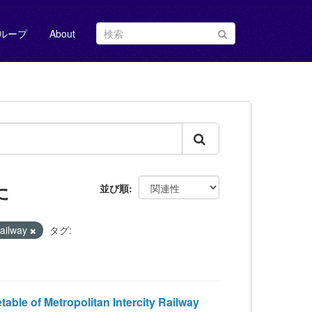
ループ
About
た
並び順
ilway
タグ:
Metropolitan Intercity Railway