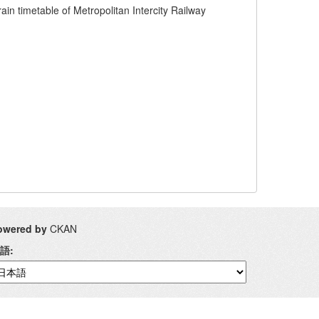
f Metropolitan Intercity Railway
owered by
CKAN
語